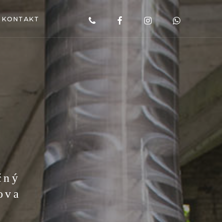
KONTAKT
čný
ova