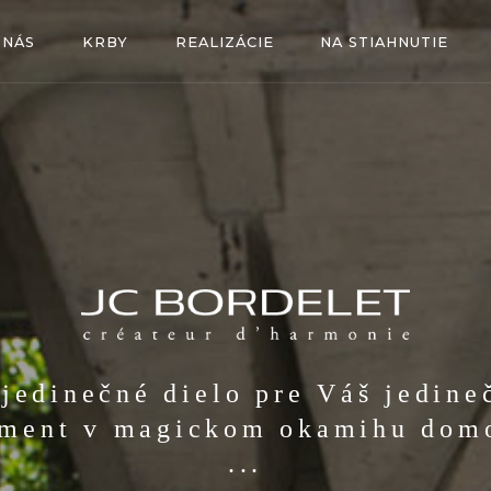
 NÁS
KRBY
REALIZÁCIE
NA STIAHNUTIE
. jedinečné dielo pre Váš jedine
ment v magickom okamihu dom
...