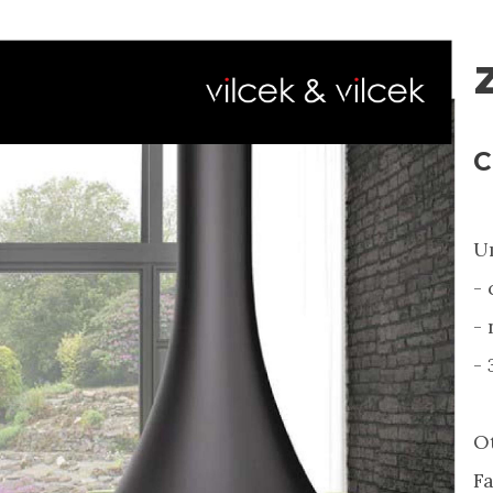
C
U
- 
- 
- 
Ot
F