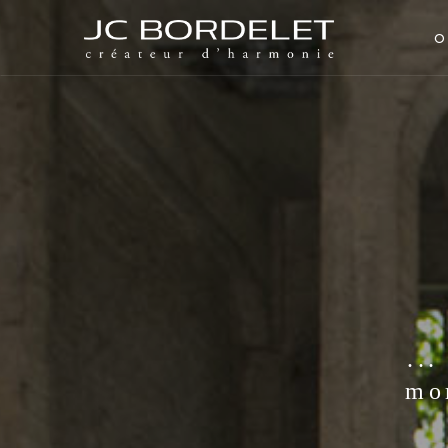
O
..
mo