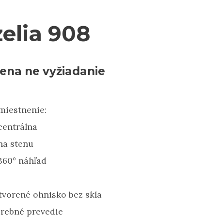
zelia 908
ena ne vyžiadanie
miestnenie:
centrálna
na stenu
360° náhľad
vorené ohnisko bez skla
arebné prevedie